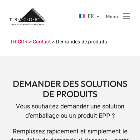
Skip
to
FR
Menü
content
Produits
TRICOR
>
Contact
>
Demandes de produits
Avantages & innovation
Enteprise
DEMANDER DES SOLUTIONS
DE PRODUITS
Formation & carrière
Vous souhaitez demander une solution
d’emballage ou un produit EPP ?
Durabilité
Remplissez rapidement et simplement le