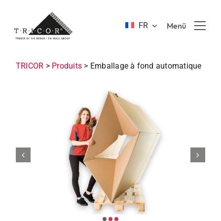
Skip
to
FR
Menü
content
Produits
TRICOR
>
Produits
>
Emballage à fond automatique
Avantages & innovation
Enteprise
Formation & carrière
Durabilité