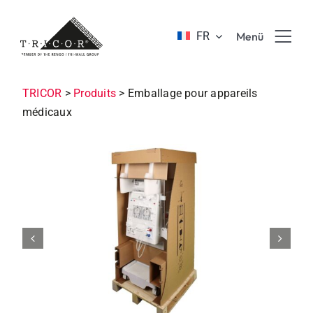
Skip
to
FR
Menü
content
Produits
TRICOR
>
Produits
>
Emballage pour appareils
médicaux
Avantages & innovation
Enteprise
Formation & carrière
Durabilité