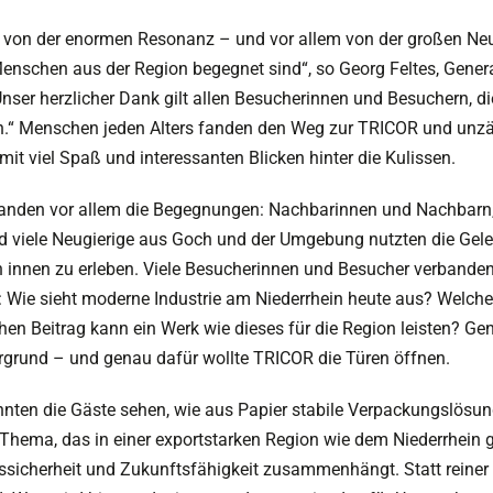
gt von der enormen Resonanz – und vor allem von der großen Ne
Menschen aus der Region begegnet sind“, so Georg Feltes, Gene
er herzlicher Dank gilt allen Besucherinnen und Besuchern, di
“ Menschen jeden Alters fanden den Weg zur TRICOR und unzäh
mit viel Spaß und interessanten Blicken hinter die Kulissen.
tanden vor allem die Begegnungen: Nachbarinnen und Nachbarn, 
 viele Neugierige aus Goch und der Umgebung nutzten die Gelege
innen zu erleben. Viele Besucherinnen und Besucher verband
: Wie sieht moderne Industrie am Niederrhein heute aus? Welche
hen Beitrag kann ein Werk wie dieses für die Region leisten? Ge
rgrund – und genau dafür wollte TRICOR die Türen öffnen.
ten die Gäste sehen, wie aus Papier stabile Verpackungslösung
 Thema, das in einer exportstarken Region wie dem Niederrhein 
icherheit und Zukunftsfähigkeit zusammenhängt. Statt reiner T