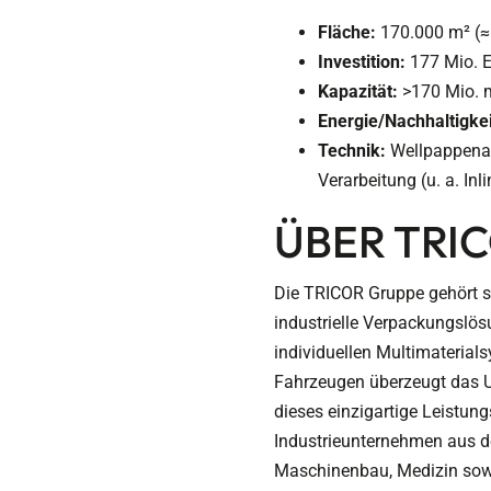
Fläche:
170.000 m² (≈ 
Investition:
177 Mio. 
Kapazität:
>170 Mio. m
Energie/Nachhaltigkei
Technik:
Wellpappenanl
Verarbeitung (u. a. Inli
ÜBER TRI
Die TRICOR Gruppe gehört se
industrielle Verpackungslös
individuellen Multimateria
Fahrzeugen überzeugt das U
dieses einzigartige Leistun
Industrieunternehmen aus de
Maschinenbau, Medizin sowi