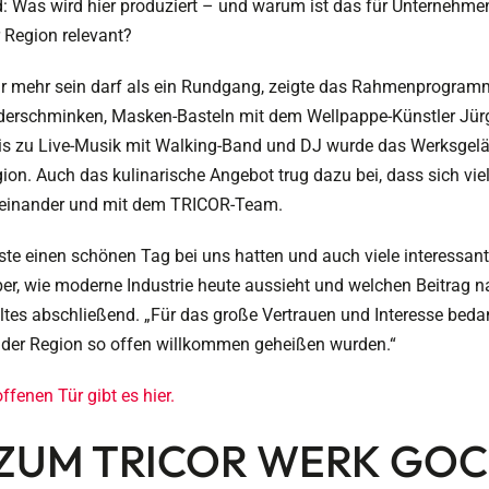
: Was wird hier produziert – und warum ist das für Unternehmen
r Region relevant?
ür mehr sein darf als ein Rundgang, zeigte das Rahmenprogramm
derschminken, Masken-Basteln mit dem Wellpappe-Künstler Jürg
s zu Live-Musik mit Walking-Band und DJ wurde das Werksgelä
ion. Auch das kulinarische Angebot trug dazu bei, dass sich vie
einander und mit dem TRICOR-Team.
ste einen schönen Tag bei uns hatten und auch viele interessan
r, wie moderne Industrie heute aussieht und welchen Beitrag 
eltes abschließend. „Für das große Vertrauen und Interesse beda
il der Region so offen willkommen geheißen wurden.“
ffenen Tür gibt es hier.
 ZUM TRICOR WERK GO