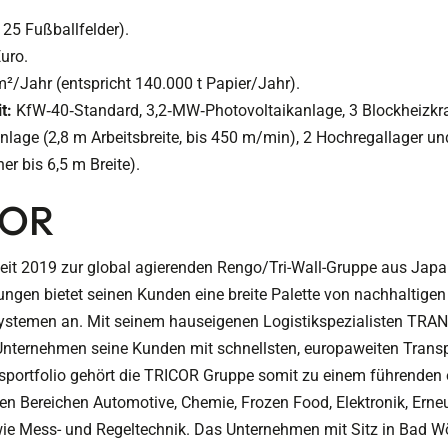
25 Fußballfelder).
Euro.
²/Jahr (entspricht 140.000 t Papier/Jahr).
t:
KfW
‑
40
‑
Standard, 3,2
‑
MW
‑
Photovoltaikanlage, 3 Blockheizkr
age (2,8 m Arbeitsbreite, bis 450 m/min), 2 Hochregallager un
ner bis 6,5 m Breite).
COR
it 2019 zur global agierenden Rengo/Tri-Wall-Gruppe aus Japan.
ungen bietet seinen Kunden eine breite Palette von nachhaltig
lsystemen an. Mit seinem hauseigenen Logistikspezialisten TR
nternehmen seine Kunden mit schnellsten, europaweiten Transp
gsportfolio gehört die TRICOR Gruppe somit zu einem führenden 
n Bereichen Automotive, Chemie, Frozen Food, Elektronik, Erneu
e Mess- und Regeltechnik. Das Unternehmen mit Sitz in Bad Wö