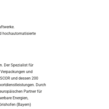
aftwerke.
d hochautomatisierte
 Der Spezialist für
en Verpackungen und
ANSCOR und dessen 200
ortdienstleistungen. Durch
europäischen Partner für
erbare Energien,
rishofen (Bayern)