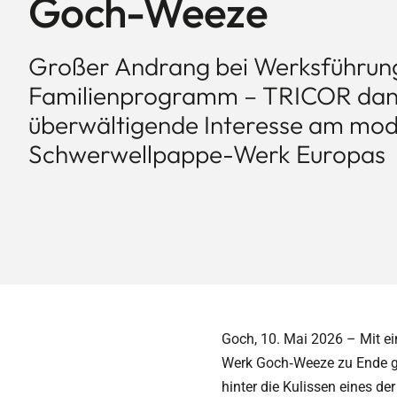
Goch-Weeze
Großer Andrang bei Werksführun
Familienprogramm – TRICOR dank
überwältigende Interesse am mo
Schwerwellpappe-Werk Europas
Goch, 1
0
. Mai 2026 – Mit e
Werk
Goch
‑
Weeze
zu Ende g
hinter die Kulissen eines d