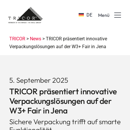
Skip
to
DE
Menü
content
Produkte & Branchen
TRICOR
>
News
>
TRICOR präsentiert innovative
Verpackungslösungen auf der W3+ Fair in Jena
Vorteile & Innovationen
Über TRICOR
5. September 2025
TRICOR präsentiert innovative
Ausbildung & Karriere
Verpackungslösungen auf der
W3+ Fair in Jena
Nachhaltigkeit
Sichere Verpackung trifft auf smarte
Funktionalität