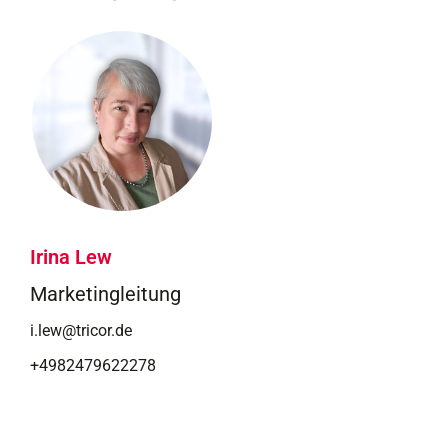
Irina Lew
Marketingleitung
i.lew@tricor.de
+4982479622278